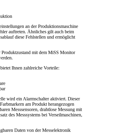
duktion
einstellungen an der Produktionsmaschine
hler auftreten. Ähnliches gilt auch beim
ablauf diese Fehlstellen und ermöglicht
er Produktzustand mit dem MiSS Monitor
werden.
etet Ihnen zahlreiche Vorteile:
are
bar
le wird ein Alarmschalter aktiviert. Dieser
 Farbmarkern am Produkt herangezogen
lbaren Messsensoren, drahtlose Messung mit
nsatz des Messsystems bei Verseilmaschinen,
fügbaren Daten von der Messelektronik