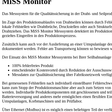
MiSS Monitor
Das Messsystem für die Qualitätssicherung in der Draht- und Seilpro
Im Zuge des Produktionsablaufes von Drahtseilen können durch Fehl
lokale Fehlstellen wie Drahtbrüche, Druckstellen oder auch Strukturfe
Drahtziehen. Das MiSS Monitor Messsystem detektiert im Produktions
gezieltes Eingreifen in den Produktionsprozess.
Zusätzlich kann auch vor der Auslieferung an einer Umspulanlage d
dokumentiert werden. Fehler am Transportweg können so bewiesen 
Der Einsatz des MiSS Monitor Messsystems bei Ihrer Seilbahnanlage bi
100% fehlerfreies Produkt
entscheidender Kostenvorteil durch Reduktion der Ausschussw
Messdaten zur Qualitätssicherung über Fabriksnetzwerk verfüg
Bei gemessenen Fehlstellen nach individuell einstellbarer Fehlerschwel
kann zum Stopp der Produktionsmaschine aber auch zum Setzen von
werden. Individuelle Produktkomponenten mit geschlossenen und tei
Batterieversorgung und anderes mehr ermöglichen einen flexiblen Ei
Umspulanlagen, Korbmaschinen und im Prüflabor.
Über Ethernet (Modbus) ist es möglich einen beliebigen Teil der ver